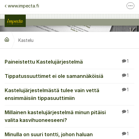
Siirry sisältöön
www.impecta.fi
Lisä
Ota yhteyttä asiakaspalveluun
Seuraa meitä Facebook
Kastelu
Seuraa meitä Instagram
Kastelu
Paineistettu Kastelujärjestelmä
1
Tippatussuuttimet ei ole samannäköisiä
1
Kastelujärjestelmästä tulee vain vettä
1
ensimmäisiin tippasuuttimiin
Millainen kastelujärjestelmä minun pitäisi
1
valita kasvihuoneeseeni?
Minulla on suuri tontti, johon haluan
1