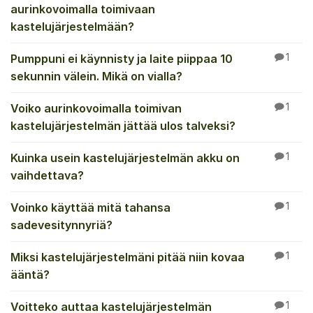
aurinkovoimalla toimivaan
kastelujärjestelmään?
Pumppuni ei käynnisty ja laite piippaa 10
1
sekunnin välein. Mikä on vialla?
Voiko aurinkovoimalla toimivan
1
kastelujärjestelmän jättää ulos talveksi?
Kuinka usein kastelujärjestelmän akku on
1
vaihdettava?
Voinko käyttää mitä tahansa
1
sadevesitynnyriä?
Miksi kastelujärjestelmäni pitää niin kovaa
1
ääntä?
Voitteko auttaa kastelujärjestelmän
1