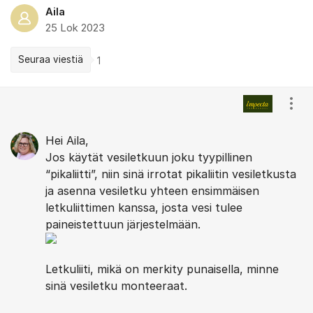
Aila
25 Lok 2023
Seuraa viestiä
1
Kommentit
Näyt
Hei Aila,
Jos käytät vesiletkuun joku tyypillinen
“pikaliitti”, niin sinä irrotat pikaliitin vesiletkusta
ja asenna vesiletku yhteen ensimmäisen
letkuliittimen kanssa, josta vesi tulee
paineistettuun järjestelmään.
Letkuliiti, mikä on merkity punaisella, minne
sinä vesiletku monteeraat.