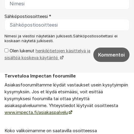
Sähköpostiosoitteesi *
Nimesi ja viestisi näytetään julkisesti.Sähköpostiosoitettasi ei
koskaan näytetä julkisesti.
Olen lukenut
henkilötietojen käsittelyä ja
Kommentoi
sisältöä koskeva käytäntö
Tervetuloa Impectan foorumille
Tietoa foorumista
Asiakasfoorumiltamme löydät vastaukset usein kysytyimpiin
kysymyksiin. Jos et löydä etsimääsi, voit esittää
kysymyksesi foorumilla tai ottaa yhteyttä
asiakaspalveluumme. Yhteystiedot löytyvät osoitteesta
www.impecta.fi/asiakaspalvelu
Koko valikoimamme on saatavilla osoitteessa