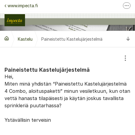
Siirry sisältöön
www.impecta.fi
Lisä
Ota yhteyttä asiakaspalveluun
Seuraa meitä Facebook
Si
Kastelu
Paineistettu Kastelujärjestelmä
Seuraa meitä Instagram
Näyt
Paineistettu Kastelujärjestelmä
Hei,
Miten minä yhdistän “Paineistettu Kastelujärjestelmä
4 Combo, aloituspaketti” minun vesiletkuun, kun otan
vettä hanasta tilapäisesti ja käytän joskus tavallista
sprinkleriä puutarhassa?
Ystävällisin terveisin