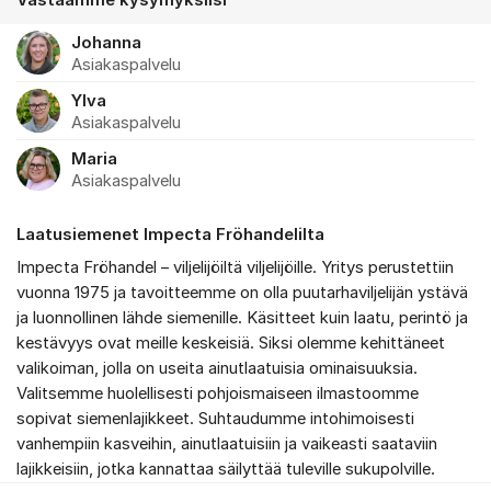
Vastaamme kysymyksiisi
Johanna
Asiakaspalvelu
Ylva
Asiakaspalvelu
Maria
Asiakaspalvelu
Laatusiemenet Impecta Fröhandelilta
Impecta Fröhandel – viljelijöiltä viljelijöille. Yritys perustettiin
vuonna 1975 ja tavoitteemme on olla puutarhaviljelijän ystävä
ja luonnollinen lähde siemenille. Käsitteet kuin laatu, perintö ja
kestävyys ovat meille keskeisiä. Siksi olemme kehittäneet
valikoiman, jolla on useita ainutlaatuisia ominaisuuksia.
Valitsemme huolellisesti pohjoismaiseen ilmastoomme
sopivat siemenlajikkeet. Suhtaudumme intohimoisesti
vanhempiin kasveihin, ainutlaatuisiin ja vaikeasti saataviin
lajikkeisiin, jotka kannattaa säilyttää tuleville sukupolville.