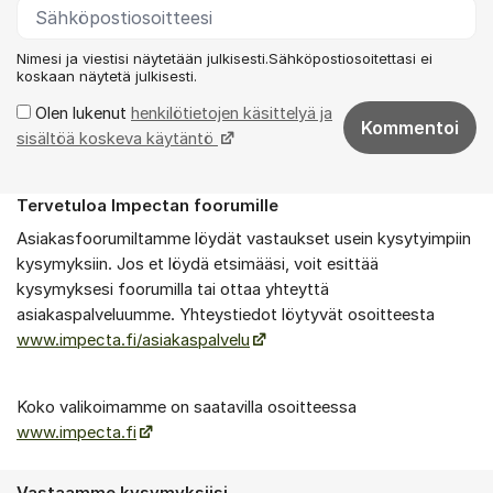
Nimesi ja viestisi näytetään julkisesti.Sähköpostiosoitettasi ei
koskaan näytetä julkisesti.
Olen lukenut
henkilötietojen käsittelyä ja
Kommentoi
sisältöä koskeva käytäntö
Tervetuloa Impectan foorumille
Tietoa foorumista
Asiakasfoorumiltamme löydät vastaukset usein kysytyimpiin
kysymyksiin. Jos et löydä etsimääsi, voit esittää
kysymyksesi foorumilla tai ottaa yhteyttä
asiakaspalveluumme. Yhteystiedot löytyvät osoitteesta
www.impecta.fi/asiakaspalvelu
Koko valikoimamme on saatavilla osoitteessa
www.impecta.fi