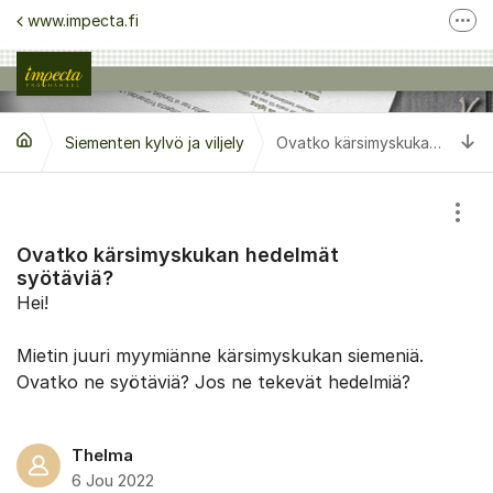
Siirry sisältöön
www.impecta.fi
Lisä
Ota yhteyttä asiakaspalveluun
Seuraa meitä Facebook
Si
Siementen kylvö ja viljely
Seuraa meitä Instagram
Ovatko kärsimyskukan hedelmät syötäviä?
Näyt
Ovatko kärsimyskukan hedelmät
syötäviä?
Hei!
Mietin juuri myymiänne kärsimyskukan siemeniä.
Ovatko ne syötäviä? Jos ne tekevät hedelmiä?
Thelma
6 Jou 2022