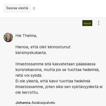
Seuraa viestiä
0
Kommentit
Näyt
Hei Thelma,
Hienoa, että olet kiinnostunut
kärsimyskukasta.
Ilmastossamme sitä kasvatetaan pääasiassa
koristekasvina, mutta jos se tuottaa hedelmiä,
niitä voi syödä.
Ei ole yleistä, että kasvi tuottaa hedelmiä
ilmastossamme, joten siksi sen syötävyydestä ei
ole kerrottu.
Johanna
Asiakaspalvelu