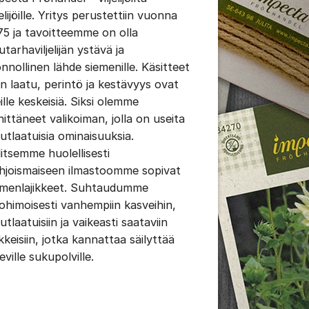
jelijöille. Yritys perustettiin vuonna
75 ja tavoitteemme on olla
tarhaviljelijän ystävä ja
onnollinen lähde siemenille. Käsitteet
in laatu, perintö ja kestävyys ovat
ille keskeisiä. Siksi olemme
hittäneet valikoiman, jolla on useita
nutlaatuisia ominaisuuksia.
litsemme huolellisesti
hjoismaiseen ilmastoomme sopivat
emenlajikkeet. Suhtaudumme
tohimoisesti vanhempiin kasveihin,
utlaatuisiin ja vaikeasti saataviin
ikkeisiin, jotka kannattaa säilyttää
eville sukupolville.