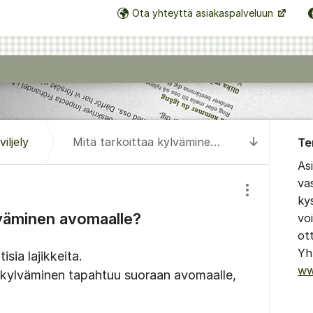
Ota yhteyttä asiakaspalveluun
Tietoa 
iljely
Mitä tarkoittaa kylväminen avomaalle?
Te
Siirry uus
As
va
Näytä/piilota
ky
lväminen avomaalle?
vo
ot
Yh
isia lajikkeita.
ww
 kylväminen tapahtuu suoraan avomaalle,