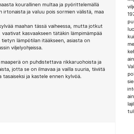
aasta kourallinen multaa ja pyörittelemällä
vil
n irtonaista ja valuu pois sormien välistä, maa
19
puu
kylvää maahan tässä vaiheessa, mutta jotkut
lu
, vaativat kasvaakseen tätäkin lämpimämpää
ku
 tietyn lämpötilan itääkseen, asiasta on
me
sin viljelyohjeissa.
ke
ai
aaperä on puhdistettava rikkaruohoista ja
Va
ta, jotta se on ilmavaa ja vailla suuria, tiiviitä
po
tasaiseksi ja kastele ennen kylvöä.
si
in
ain
laj
tul