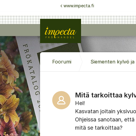
Siirry sisältöön
www.impecta.fi
Foorumi
Siementen kylvö ja v
Mitä tarkoittaa ky
Hei!
Kasvatan joitain yksivuot
Ohjeissa sanotaan, että
mitä se tarkoittaa?