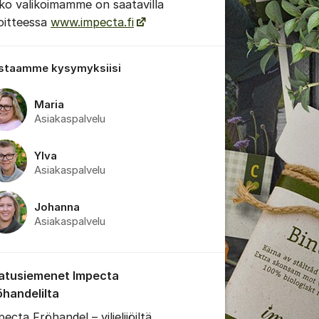
ko valikoimamme on saatavilla
oitteessa
www.impecta.fi
staamme kysymyksiisi
Maria
 viestien/kommenttien asetukset
Asiakaspalvelu
Ylva
Asiakaspalvelu
Johanna
Asiakaspalvelu
atusiemenet Impecta
öhandelilta
ecta Fröhandel – viljelijöiltä