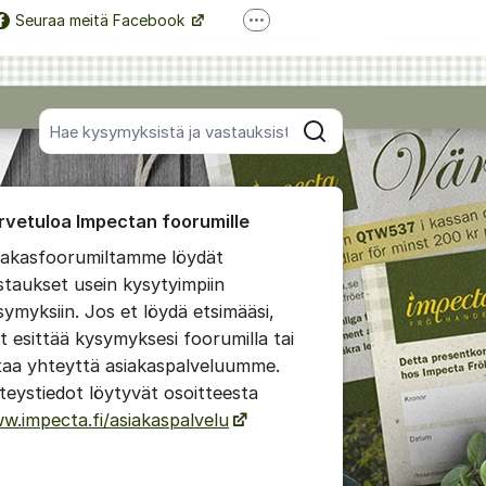
Seuraa meitä Facebook
Lisää tukilinkkejä
Seuraa meitä Instagram
Hae kaikista viesteistä
Hae
foorumista
rvetuloa Impectan foorumille
impaan kommenttiin
iakasfoorumiltamme löydät
staukset usein kysytyimpiin
 viestien/kommenttien asetukset
symyksiin. Jos et löydä etsimääsi,
it esittää kysymyksesi foorumilla tai
taa yhteyttä asiakaspalveluumme.
teystiedot löytyvät osoitteesta
w.impecta.fi/asiakaspalvelu