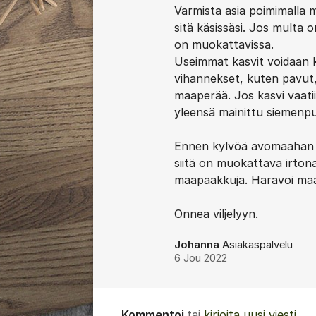
Varmista asia poimimalla m
sitä käsissäsi. Jos multa o
on muokattavissa.
Useimmat kasvit voidaan 
vihannekset, kuten pavut
maaperää. Jos kasvi vaatii
yleensä mainittu siemenpus
Ennen kylvöä avomaahan m
siitä on muokattava irtonais
maapaakkuja. Haravoi maa 
Onnea viljelyyn.
Johanna
Asiakaspalvelu
6 Jou 2022
Kommentoi
tai
kirjoita uusi viesti