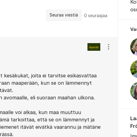
Ko
os
Seuraa viestiä
0
seuraajaa
Va
Näytä/piilota
t kesäkukat, joita ei tarvitse esikasvattaa
suoraan maaperään, kun se on lämmennyt
tävät.
n avomaalle, eli suoraan maahan ulkona.
maalle voi alkaa, kun maa muuttuu
La
ämä tarkoittaa, että se on lämmennyt ja
Fr
 siemenet itävät eivätkä vaarannu ja mätäne
rässä.
Imp