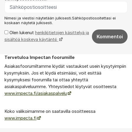
Nimesi ja viestisi näytetään julkisesti.Sähköpostiosoitettasi ei
koskaan näytetä julkisesti.
Olen lukenut
henkilötietojen käsittelyä ja
Kommentoi
sisältöä koskeva käytäntö
Tervetuloa Impectan foorumille
Tietoa foorumista
Asiakasfoorumiltamme löydät vastaukset usein kysytyimpiin
kysymyksiin. Jos et löydä etsimääsi, voit esittää
kysymyksesi foorumilla tai ottaa yhteyttä
asiakaspalveluumme. Yhteystiedot löytyvät osoitteesta
www.impecta.fi/asiakaspalvelu
Koko valikoimamme on saatavilla osoitteessa
www.impecta.fi