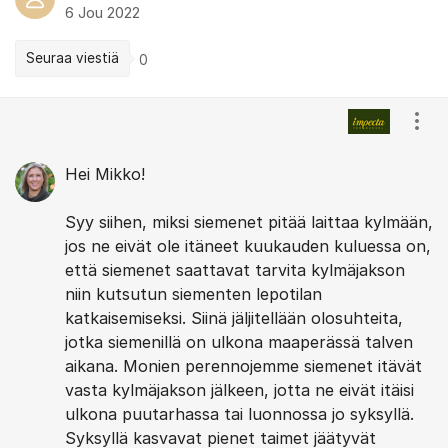
6 Jou 2022
Seuraa viestiä
0
Kommentit
Näyt
Hei Mikko!
Syy siihen, miksi siemenet pitää laittaa kylmään,
jos ne eivät ole itäneet kuukauden kuluessa on,
että siemenet saattavat tarvita kylmäjakson
niin kutsutun siementen lepotilan
katkaisemiseksi. Siinä jäljitellään olosuhteita,
jotka siemenillä on ulkona maaperässä talven
aikana. Monien perennojemme siemenet itävät
vasta kylmäjakson jälkeen, jotta ne eivät itäisi
ulkona puutarhassa tai luonnossa jo syksyllä.
Syksyllä kasvavat pienet taimet jäätyvät