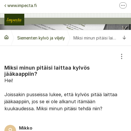
Siirry sisältöön
www.impecta.fi
Lisä
Ota yhteyttä asiakaspalveluun
Seuraa meitä Facebook
Si
Siementen kylvö ja viljely
Seuraa meitä Instagram
Miksi minun pitäisi laittaa kylvös jääkaappiin?
Näyt
Miksi minun pitäisi laittaa kylvös
jääkaappiin?
Hei!
Joissakin pusseissa lukee, että kylvös pitää laittaa
jääkaappiin, jos se ei ole alkanut itämään
kuukaudessa. Miksi minun pitäisi tehdä niin?
Mikko