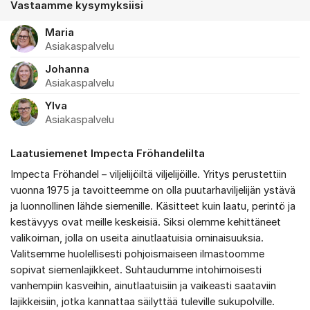
Vastaamme kysymyksiisi
Maria
Asiakaspalvelu
Johanna
Asiakaspalvelu
Ylva
Asiakaspalvelu
Laatusiemenet Impecta Fröhandelilta
Impecta Fröhandel – viljelijöiltä viljelijöille. Yritys perustettiin
vuonna 1975 ja tavoitteemme on olla puutarhaviljelijän ystävä
ja luonnollinen lähde siemenille. Käsitteet kuin laatu, perintö ja
kestävyys ovat meille keskeisiä. Siksi olemme kehittäneet
valikoiman, jolla on useita ainutlaatuisia ominaisuuksia.
Valitsemme huolellisesti pohjoismaiseen ilmastoomme
sopivat siemenlajikkeet. Suhtaudumme intohimoisesti
vanhempiin kasveihin, ainutlaatuisiin ja vaikeasti saataviin
lajikkeisiin, jotka kannattaa säilyttää tuleville sukupolville.