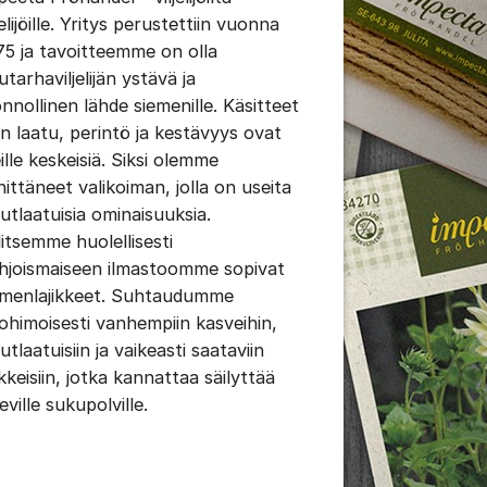
jelijöille. Yritys perustettiin vuonna
75 ja tavoitteemme on olla
tarhaviljelijän ystävä ja
onnollinen lähde siemenille. Käsitteet
in laatu, perintö ja kestävyys ovat
ille keskeisiä. Siksi olemme
hittäneet valikoiman, jolla on useita
nutlaatuisia ominaisuuksia.
litsemme huolellisesti
hjoismaiseen ilmastoomme sopivat
emenlajikkeet. Suhtaudumme
tohimoisesti vanhempiin kasveihin,
utlaatuisiin ja vaikeasti saataviin
ikkeisiin, jotka kannattaa säilyttää
eville sukupolville.