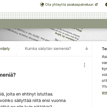
Ota yhteyttä asiakaspalveluun
Tietoa 
iljely
Kuinka säilytän siemeniä?
Te
Siirry uus
As
va
Näytä/piilota
ky
emeniä?
vo
ot
Yh
ww
ä, joita en ehtinyt istuttaa.
oinko säilyttää niitä ensi vuonna
ätkö ne niin kuin pitääkin?