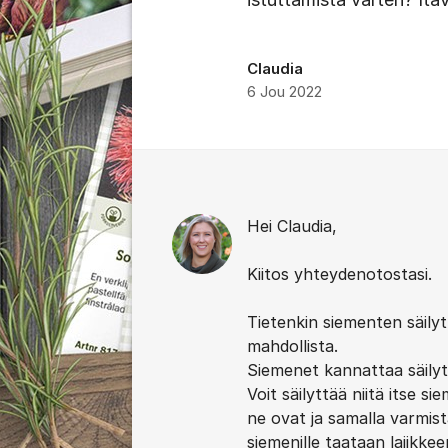
Claudia
6 Jou 2022
Kommentit
Hei Claudia,
Kiitos yhteydenotostasi.
Tietenkin siementen säily
mahdollista.
Siemenet kannattaa säilytt
Voit säilyttää niitä itse si
ne ovat ja samalla varmista
siemenille taataan lajikke