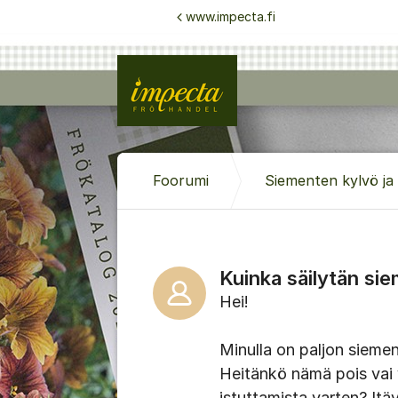
Siirry sisältöön
www.impecta.fi
Foorumi
Siementen kylvö ja v
Kuinka säilytän si
Hei!
Minulla on paljon siemeni
Heitänkö nämä pois vai v
istuttamista varten? Itäv