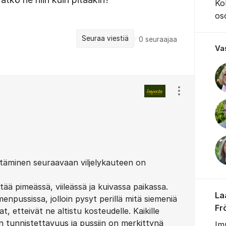
Ko
os
Seuraa viestiä
0
seuraajaa
Va
Näytä/piilota
ttäminen seuraavaan viljelykauteen on
ää pimeässä, viileässä ja kuivassa paikassa.
La
emenpussissa, jolloin pysyt perillä mitä siemeniä
Fr
t, etteivät ne altistu kosteudelle. Kaikille
en tunnistettavuus ja pussiin on merkittynä
Imp