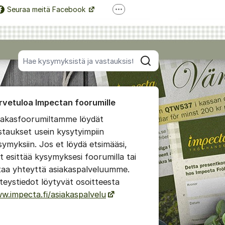
Seuraa meitä Facebook
Lisää tukilinkkejä
Seuraa meitä Instagram
Hae kaikista viesteistä
Hae
foorumista
rvetuloa Impectan foorumille
impaan kommenttiin
iakasfoorumiltamme löydät
staukset usein kysytyimpiin
 viestien/kommenttien asetukset
symyksiin. Jos et löydä etsimääsi,
it esittää kysymyksesi foorumilla tai
taa yhteyttä asiakaspalveluumme.
teystiedot löytyvät osoitteesta
w.impecta.fi/asiakaspalvelu