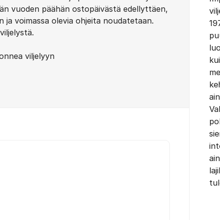
ään vuoden päähän ostopäivästä edellyttäen,
vil
n ja voimassa olevia ohjeita noudatetaan.
19
ljelystä.
puu
lu
onnea viljelyyn
ku
me
ke
ai
Va
po
si
in
ain
laj
tul