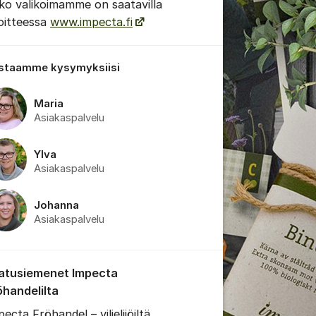
ko valikoimamme on saatavilla
oitteessa
www.impecta.fi
staamme kysymyksiisi
Maria
Asiakaspalvelu
 viestien/kommenttien asetukset
Ylva
Asiakaspalvelu
Johanna
Asiakaspalvelu
atusiemenet Impecta
öhandelilta
ecta Fröhandel – viljelijöiltä