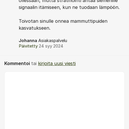
ollessaan, mutta stratifiointi antaa siemenille
signaalin itämiseen, kun ne tuodaan lämpöön.
Toivotan sinulle onnea mammuttipuiden
kasvatukseen.
Johanna
Asiakaspalvelu
Päivitetty
24 syy 2024
Kommentoi
tai
kirjoita uusi viesti
Kommentti *