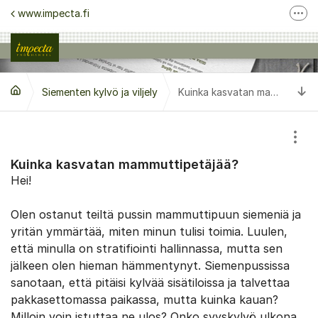
Siirry sisältöön
www.impecta.fi
Lisä
Ota yhteyttä asiakaspalveluun
Seuraa meitä Facebook
Si
Siementen kylvö ja viljely
Seuraa meitä Instagram
Kuinka kasvatan mammuttipetäjää?
Näyt
Kuinka kasvatan mammuttipetäjää?
Hei!
Olen ostanut teiltä pussin mammuttipuun siemeniä ja
yritän ymmärtää, miten minun tulisi toimia. Luulen,
että minulla on stratifiointi hallinnassa, mutta sen
jälkeen olen hieman hämmentynyt. Siemenpussissa
sanotaan, että pitäisi kylvää sisätiloissa ja talvettaa
pakkasettomassa paikassa, mutta kuinka kauan?
Milloin voin istuttaa ne ulos? Onko syyskylvö ulkona