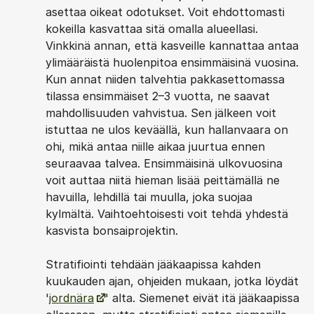
asettaa oikeat odotukset. Voit ehdottomasti
kokeilla kasvattaa sitä omalla alueellasi.
Vinkkinä annan, että kasveille kannattaa antaa
ylimääräistä huolenpitoa ensimmäisinä vuosina.
Kun annat niiden talvehtia pakkasettomassa
tilassa ensimmäiset 2–3 vuotta, ne saavat
mahdollisuuden vahvistua. Sen jälkeen voit
istuttaa ne ulos keväällä, kun hallanvaara on
ohi, mikä antaa niille aikaa juurtua ennen
seuraavaa talvea. Ensimmäisinä ulkovuosina
voit auttaa niitä hieman lisää peittämällä ne
havuilla, lehdillä tai muulla, joka suojaa
kylmältä. Vaihtoehtoisesti voit tehdä yhdestä
kasvista bonsaiprojektin.
Stratifiointi tehdään jääkaapissa kahden
kuukauden ajan, ohjeiden mukaan, jotka löydät
'
jordnära
' alta. Siemenet eivät itä jääkaapissa